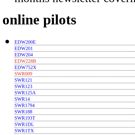
online pilots
EDW200E
EDW201
EDW204
EDW228B
EDW752X
SWR009
SWR121
SWR123
SWR125A
SWR14
SWR1794
SWR188
SWR193T
SWR1DL
SWR1TX