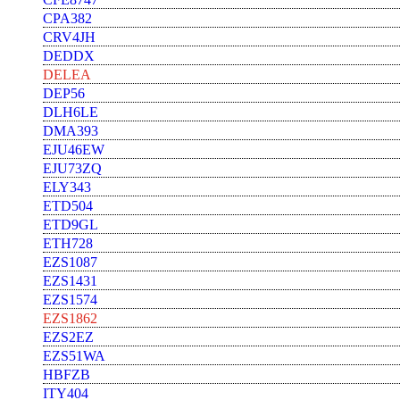
CPA382
CRV4JH
DEDDX
DELEA
DEP56
DLH6LE
DMA393
EJU46EW
EJU73ZQ
ELY343
ETD504
ETD9GL
ETH728
EZS1087
EZS1431
EZS1574
EZS1862
EZS2EZ
EZS51WA
HBFZB
ITY404