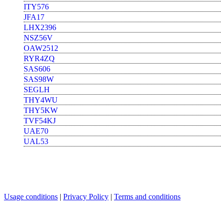
ITY576
JFA17
LHX2396
NSZ56V
OAW2512
RYR4ZQ
SAS606
SAS98W
SEGLH
THY4WU
THY5KW
TVF54KJ
UAE70
UAL53
Usage conditions
|
Privacy Policy
|
Terms and conditions