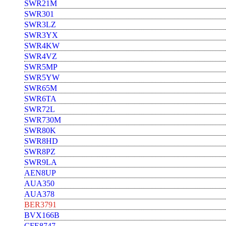
SWR21M
SWR301
SWR3LZ
SWR3YX
SWR4KW
SWR4VZ
SWR5MP
SWR5YW
SWR65M
SWR6TA
SWR72L
SWR730M
SWR80K
SWR8HD
SWR8PZ
SWR9LA
AEN8UP
AUA350
AUA378
BER3791
BVX166B
CFE8747